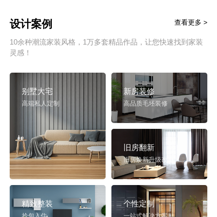
设计案例
查看更多 >
10余种潮流家装风格，1万多套精品作品，让您快速找到家装
灵感！
别墅大宅
新房装修
高端私人定制
高品质毛坯装修
旧房翻新
旧房焕新升级改造
精致整装
个性定制
拎包入住
一站式解决方案