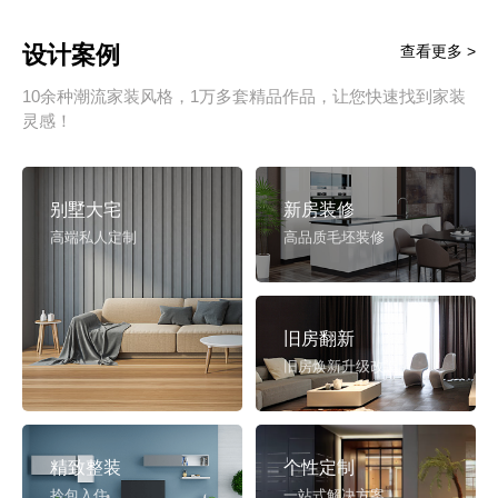
设计案例
查看更多 >
10余种潮流家装风格，1万多套精品作品，让您快速找到家装
灵感！
别墅大宅
新房装修
高端私人定制
高品质毛坯装修
旧房翻新
旧房焕新升级改造
精致整装
个性定制
拎包入住
一站式解决方案